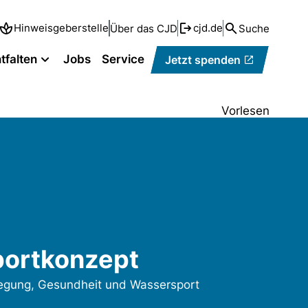
Hinweisgeberstelle
cjd.de
Über das CJD
Suche
tfalten
Jobs
Service
Jetzt spenden
Vorlesen
portkonzept
gung, Gesundheit und Wassersport